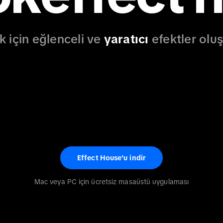
k için eğlenceli ve
yaratıcı
efektler olu
Effect House'u indir
Mac veya PC için ücretsiz masaüstü uygulaması