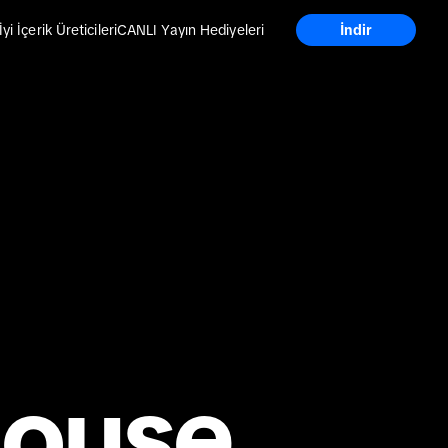
İyi İçerik Üreticileri
CANLI Yayın Hediyeleri
İndir
house