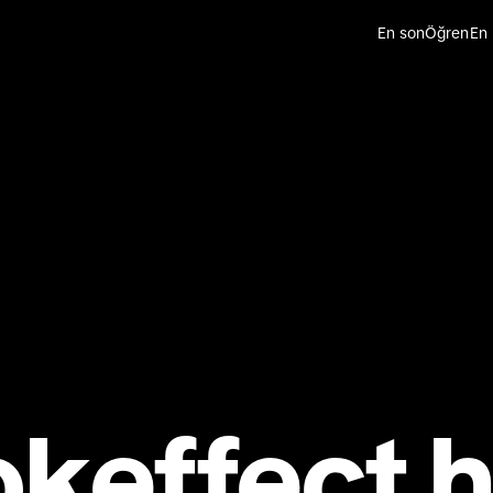
En son
Öğren
En 
ok
effect 