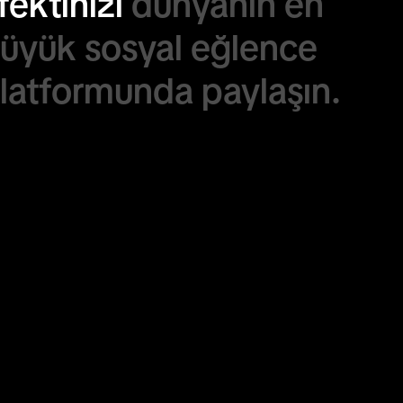
fektinizi
dünyanın
en
üyük
sosyal
eğlence
latformunda
paylaşın.