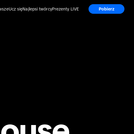
wsze
Ucz się
Najlepsi twórcy
Prezenty LIVE
Pobierz
house