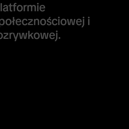
latformie
połecznościowej
i
ozrywkowej.