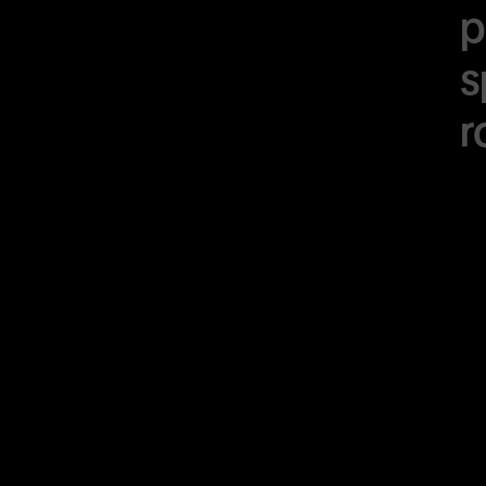
p
s
r