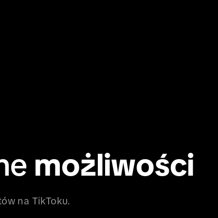
one
możliwości
tów na TikToku.