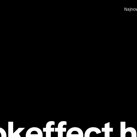
Najno
ok
effect 